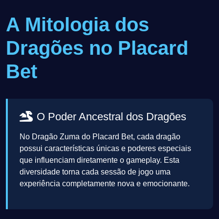
A Mitologia dos
Dragões no Placard
Bet
O Poder Ancestral dos Dragões
No Dragão Zuma do Placard Bet, cada dragão
possui características únicas e poderes especiais
que influenciam diretamente o gameplay. Esta
diversidade torna cada sessão de jogo uma
experiência completamente nova e emocionante.