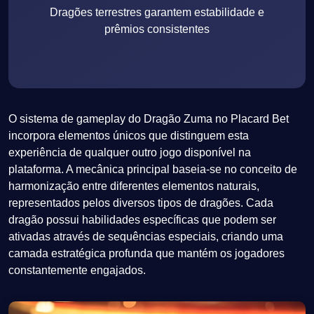
Dragões terrestres garantem estabilidade e
prêmios consistentes
O sistema de gameplay do Dragão Zuma no Placard Bet
incorpora elementos únicos que distinguem esta
experiência de qualquer outro jogo disponível na
plataforma. A mecânica principal baseia-se no conceito de
harmonização entre diferentes elementos naturais,
representados pelos diversos tipos de dragões. Cada
dragão possui habilidades específicas que podem ser
ativadas através de sequências especiais, criando uma
camada estratégica profunda que mantém os jogadores
constantemente engajados.