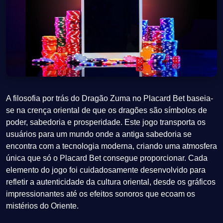
A filosofia por trás do Dragão Zuma no Placard Bet baseia-
se na crença oriental de que os dragões são símbolos de
poder, sabedoria e prosperidade. Este jogo transporta os
usuários para um mundo onde a antiga sabedoria se
encontra com a tecnologia moderna, criando uma atmosfera
única que só o Placard Bet consegue proporcionar. Cada
elemento do jogo foi cuidadosamente desenvolvido para
refletir a autenticidade da cultura oriental, desde os gráficos
impressionantes até os efeitos sonoros que ecoam os
mistérios do Oriente.