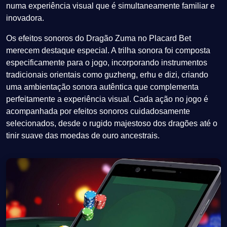
numa experiência visual que é simultaneamente familiar e
inovadora.
Os efeitos sonoros do Dragão Zuma no Placard Bet
merecem destaque especial. A trilha sonora foi composta
especificamente para o jogo, incorporando instrumentos
tradicionais orientais como guzheng, erhu e dizi, criando
uma ambientação sonora autêntica que complementa
perfeitamente a experiência visual. Cada ação no jogo é
acompanhada por efeitos sonoros cuidadosamente
selecionados, desde o rugido majestoso dos dragões até o
tinir suave das moedas de ouro ancestrais.