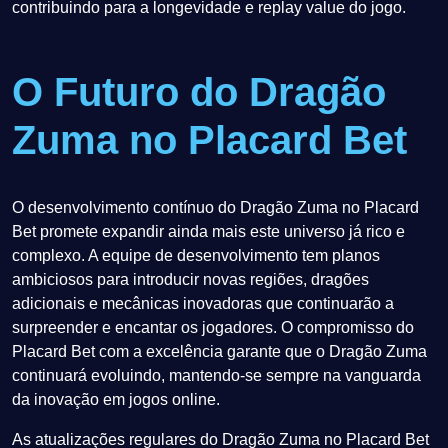
contribuindo para a longevidade e replay value do jogo.
O Futuro do Dragão
Zuma no Placard Bet
O desenvolvimento contínuo do Dragão Zuma no Placard
Bet promete expandir ainda mais este universo já rico e
complexo. A equipe de desenvolvimento tem planos
ambiciosos para introducir novas regiões, dragões
adicionais e mecânicas inovadoras que continuarão a
surpreender e encantar os jogadores. O compromisso do
Placard Bet com a excelência garante que o Dragão Zuma
continuará evoluindo, mantendo-se sempre na vanguarda
da inovação em jogos online.
As atualizações regulares do Dragão Zuma no Placard Bet