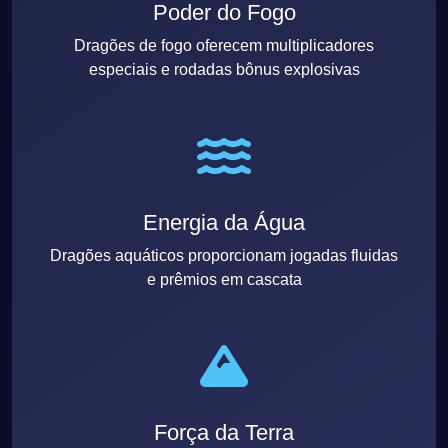
Poder do Fogo
Dragões de fogo oferecem multiplicadores
especiais e rodadas bônus explosivas
Energia da Água
Dragões aquáticos proporcionam jogadas fluidas
e prêmios em cascata
Força da Terra