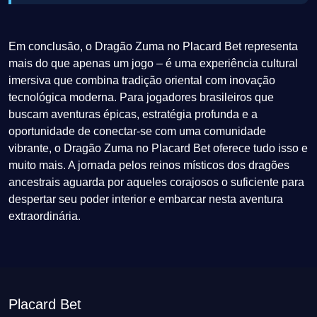
Em conclusão, o Dragão Zuma no Placard Bet representa
mais do que apenas um jogo – é uma experiência cultural
imersiva que combina tradição oriental com inovação
tecnológica moderna. Para jogadores brasileiros que
buscam aventuras épicas, estratégia profunda e a
oportunidade de conectar-se com uma comunidade
vibrante, o Dragão Zuma no Placard Bet oferece tudo isso e
muito mais. A jornada pelos reinos místicos dos dragões
ancestrais aguarda por aqueles corajosos o suficiente para
despertar seu poder interior e embarcar nesta aventura
extraordinária.
Placard Bet